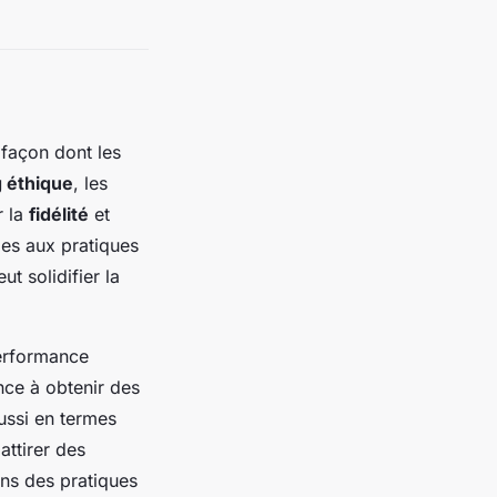
 façon dont les
 éthique
, les
r la
fidélité
et
es aux pratiques
t solidifier la
erformance
ance à obtenir des
ussi en termes
ttirer des
ans des pratiques