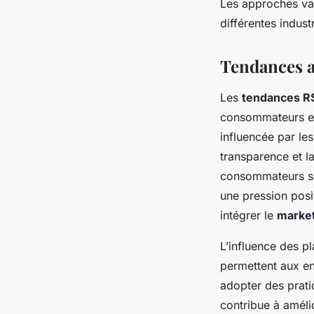
Les approches va
différentes indus
Tendances a
Les
tendances R
consommateurs e
influencée par le
transparence et l
consommateurs sou
une pression posi
intégrer le
market
L’influence des pl
permettent aux en
adopter des pratiq
contribue à améli