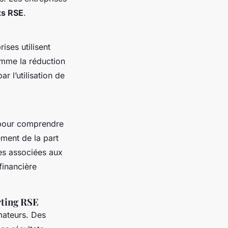
ts RSE
.
ises utilisent
mme la réduction
 l’utilisation de
e pour comprendre
ement de la part
ses associées aux
financière
rting RSE
mateurs. Des