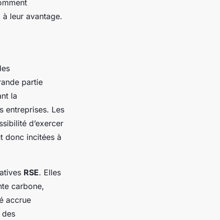
omment
 à leur avantage.
des
rande partie
nt la
s entreprises. Les
ibilité d’exercer
t donc incitées à
iatives
RSE
. Elles
nte carbone,
té accrue
e des