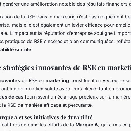
 générer une amélioration notable des résultats financiers 
gration de la RSE dans le marketing n’est pas uniquement b
prise, mais elle est également un levier efficace pour amélio
le. L’impact sur la réputation d’entreprise souligne l’impor
s pratiques de RSE sincères et bien communiquées, reflétan
bilité sociale
.
 stratégies innovantes de RSE en market
nnovantes
de RSE en
marketing
constituent un vecteur essen
ant à établir un lien solide avec leurs clients tout en prom
des de cas
fournissent un éclairage précieux sur la manière
 la RSE de manière efficace et percutante.
rque A et ses initiatives de durabilité
catif réside dans les efforts de la
Marque A
, qui a mis en 