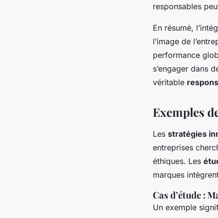
responsables peut
En résumé, l’inté
l’image de l’entre
performance globa
s’engager dans de
véritable
responsa
Exemples de
Les
stratégies i
entreprises cherch
éthiques. Les
étu
marques intègrent
Cas d’étude : Ma
Un exemple signifi