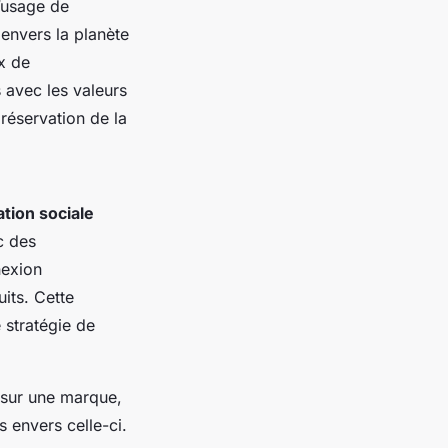
l’usage de
envers la planète
x de
 avec les valeurs
préservation de la
ation sociale
c des
nexion
its. Cette
 stratégie de
 sur une marque,
 envers celle-ci.