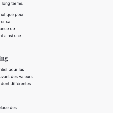
à long terme.
énéfique pour
rer sa
tance de
t ainsi une
ing
tiel pour les
ouvant des valeurs
 dont différentes
place des