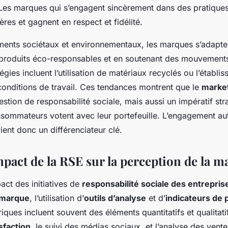
es marques qui s’engagent sincèrement dans des pratiques
res et gagnent en respect et fidélité.
ents sociétaux et environnementaux, les marques s’adapte
produits éco-responsables et en soutenant des mouvements
égies incluent l’utilisation de matériaux recyclés ou l’établ
conditions de travail. Ces tendances montrent que le
marke
stion de responsabilité sociale, mais aussi un impératif st
ommateurs votent avec leur portefeuille. L’engagement aut
ent donc un différenciateur clé.
mpact de la RSE sur la perception de la 
act des initiatives de
responsabilité sociale des entrepris
 marque
, l’utilisation d’
outils d’analyse
et d’
indicateurs de
iques incluent souvent des éléments quantitatifs et qualitatif
sfaction
, le suivi des médias sociaux, et l’analyse des vente