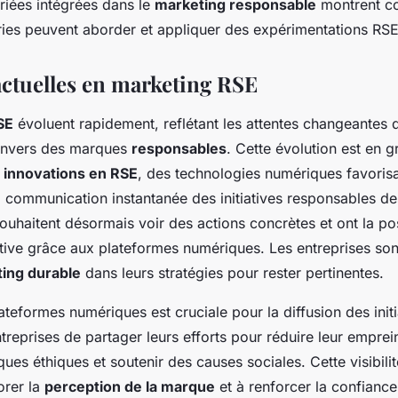
riées intégrées dans le
marketing responsable
montrent c
tries peuvent aborder et appliquer des expérimentations RSE
ctuelles en marketing RSE
SE
évoluent rapidement, reflétant les attentes changeantes 
nvers des marques
responsables
. Cette évolution est en g
s
innovations en RSE
, des technologies numériques favorisa
a communication instantanée des initiatives responsables de
haitent désormais voir des actions concrètes et ont la poss
tive grâce aux plateformes numériques. Les entreprises son
ing durable
dans leurs stratégies pour rester pertinentes.
ateformes numériques est cruciale pour la diffusion des init
treprises de partager leurs efforts pour réduire leur emprei
ues éthiques et soutenir des causes sociales. Cette visibili
orer la
perception de la marque
et à renforcer la confianc