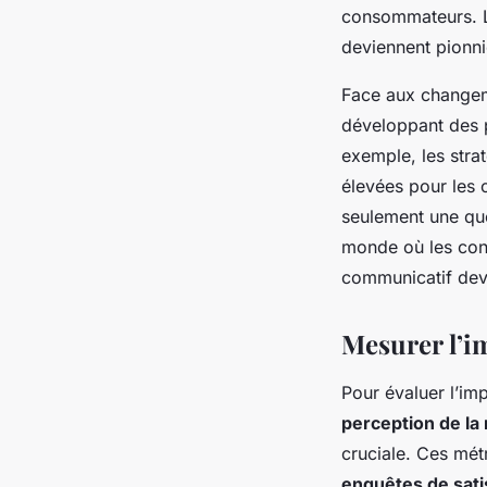
consommateurs. L
deviennent pionniè
Face aux changem
développant des 
exemple, les strat
élevées pour les 
seulement une que
monde où les cons
communicatif devi
Mesurer l’i
Pour évaluer l’imp
perception de la
cruciale. Ces métr
enquêtes de sati