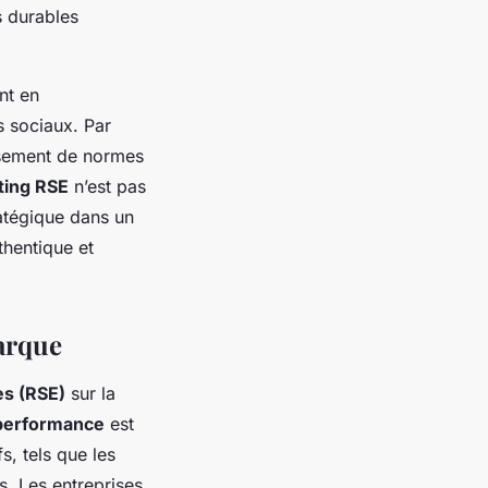
 durables
nt en
 sociaux. Par
issement de normes
ting RSE
n’est pas
ratégique dans un
hentique et
marque
es (RSE)
sur la
 performance
est
s, tels que les
s. Les entreprises