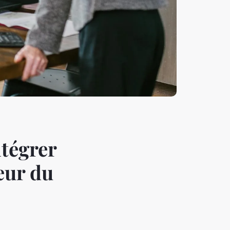
ntégrer
œur du