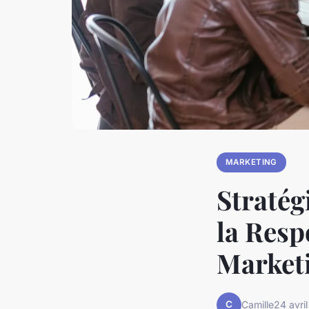
MARKETING
Stratég
la Resp
Market
C
Camille
24 avri