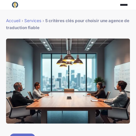
Accueil
›
Services
›
5 critères clés pour choisir une agence de
traduction fiable