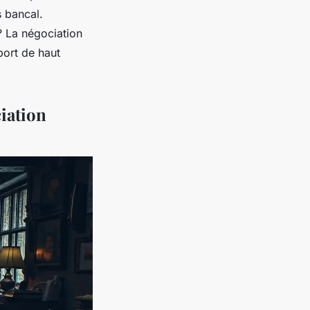
s bancal.
 La négociation
port de haut
ciation