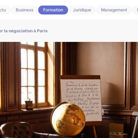
ctu
Business
Formation
Juridique
Management
r la négociation à Paris