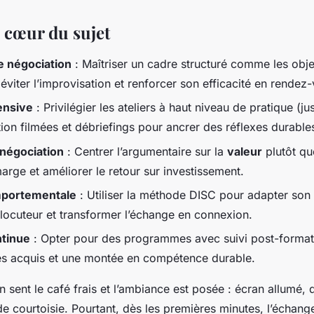
e cœur du sujet
e négociation
: Maîtriser un cadre structuré comme les obje
iter l’improvisation et renforcer son efficacité en rendez-
ensive
: Privilégier les ateliers à haut niveau de pratique (
tion filmées et débriefings pour ancrer des réflexes durable
 négociation
: Centrer l’argumentaire sur la
valeur
plutôt qu
arge et améliorer le retour sur investissement.
omportementale
: Utiliser la méthode DISC pour adapter so
terlocuteur et transformer l’échange en connexion.
ntinue
: Opter pour des programmes avec suivi post-formati
des acquis et une montée en compétence durable.
n sent le café frais et l’ambiance est posée : écran allumé, 
 de courtoisie. Pourtant, dès les premières minutes, l’échan