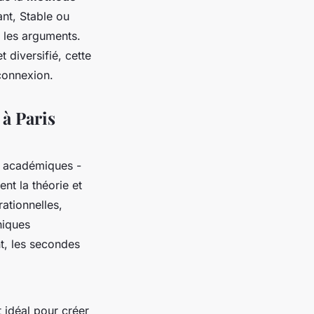
ant, Stable ou
 les arguments.
 diversifié, cette
 connexion.
à Paris
s académiques -
ent la théorie et
rationnelles,
niques
nt, les secondes
t idéal pour créer