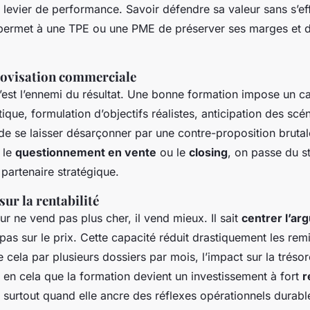
 levier de performance. Savoir défendre sa valeur sans s’ef
i permet à une TPE ou une PME de préserver ses marges et d
provisation commerciale
c’est l’ennemi du résultat. Une bonne formation impose un c
ique, formulation d’objectifs réalistes, anticipation des scé
 de se laisser désarçonner par une contre-proposition brutal
 le
questionnement en vente
ou le
closing
, on passe du s
 partenaire stratégique.
sur la rentabilité
r ne vend pas plus cher, il vend mieux. Il sait
centrer l’ar
as sur le prix. Cette capacité réduit drastiquement les rem
 cela par plusieurs dossiers par mois, l’impact sur la trésore
t en cela que la formation devient un investissement à fort
r
 surtout quand elle ancre des réflexes opérationnels durabl