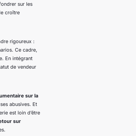
fondrer sur les
e croître
adre rigoureux :
narios. Ce cadre,
e. En intégrant
tatut de vendeur
gumentaire sur la
ises abusives. Et
rie est loin d’être
etour sur
es.