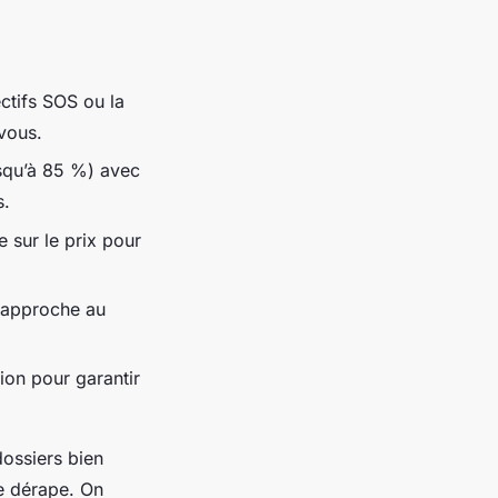
ctifs SOS ou la
vous.
jusqu’à 85 %) avec
s.
e sur le prix pour
n approche au
on pour garantir
dossiers bien
ge dérape. On