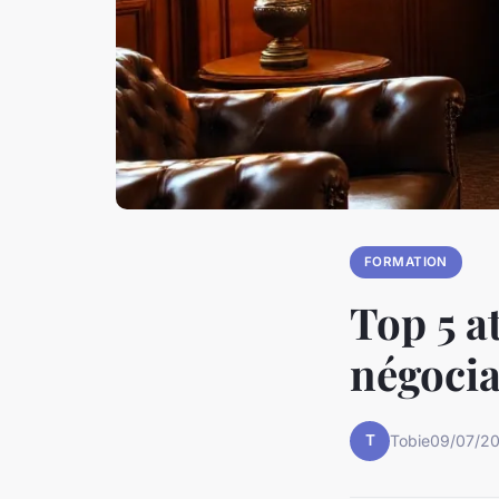
FORMATION
Top 5 a
négocia
T
Tobie
09/07/20