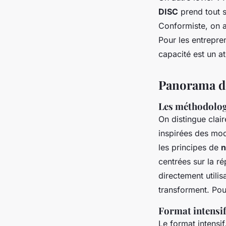
DISC
prend tout so
Conformiste, on a
Pour les entrepre
capacité est un a
Panorama de
Les méthodolog
On distingue clai
inspirées des modè
les principes de
n
centrées sur la ré
directement utili
transforment. Pour
Format intensi
Le format intensi