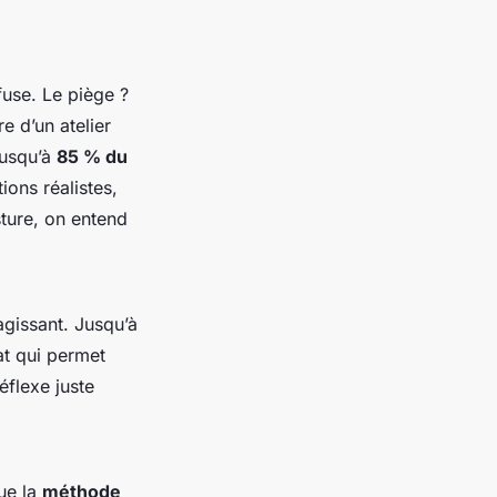
fuse. Le piège ?
e d’un atelier
jusqu’à
85 % du
ions réalistes,
sture, on entend
agissant. Jusqu’à
at qui permet
éflexe juste
que la
méthode