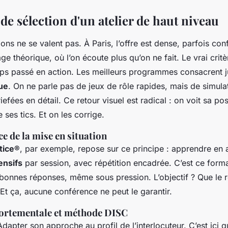
 de sélection d'un atelier de haut niveau
ons ne se valent pas. À Paris, l’offre est dense, parfois con
e théorique, où l’on écoute plus qu’on ne fait. Le vrai critèr
mps passé en action. Les meilleurs programmes consacrent 
que
. On ne parle pas de jeux de rôle rapides, mais de simulat
iefées en détail. Ce retour visuel est radical : on voit sa po
 ses tics. Et on les corrige.
 de la mise en situation
tice®
, par exemple, repose sur ce principe : apprendre en 
ensifs
par session, avec répétition encadrée. C’est ce form
 bonnes réponses, même sous pression. L’objectif ? Que le r
 Et ça, aucune conférence ne peut le garantir.
ortementale et méthode DISC
Adapter son approche au profil de l’interlocuteur. C’est ici 