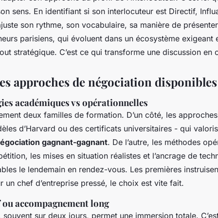
n sens. En identifiant si son interlocuteur est Directif, Influ
juste son rythme, son vocabulaire, sa manière de présenter
neurs parisiens, qui évoluent dans un écosystème exigeant et
tout stratégique. C’est ce qui transforme une discussion en
s approches de négociation disponibles 
ies académiques vs opérationnelles
rement deux familles de formation. D’un côté, les approche
les d’Harvard ou des certificats universitaires - qui valoris
égociation gagnant-gagnant
. De l’autre, les méthodes opé
pétition, les mises en situation réalistes et l’ancrage de tech
sables le lendemain en rendez-vous. Les premières instruise
 un chef d’entreprise pressé, le choix est vite fait.
f ou accompagnement long
f, souvent sur deux jours, permet une immersion totale. C’es