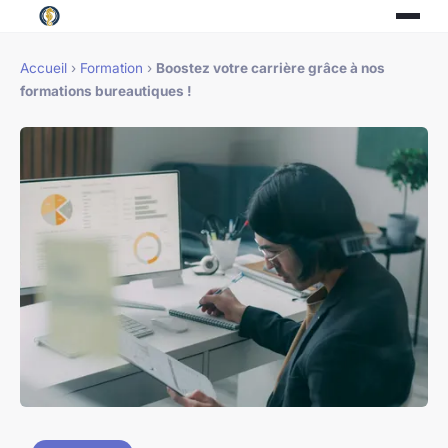
Accueil
›
Formation
›
Boostez votre carrière grâce à nos
formations bureautiques !